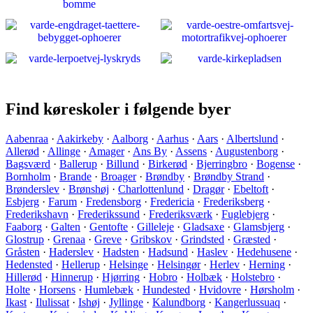
Find køreskoler i følgende byer
Aabenraa
·
Aakirkeby
·
Aalborg
·
Aarhus
·
Aars
·
Albertslund
·
Allerød
·
Allinge
·
Amager
·
Ans By
·
Assens
·
Augustenborg
·
Bagsværd
·
Ballerup
·
Billund
·
Birkerød
·
Bjerringbro
·
Bogense
·
Bornholm
·
Brande
·
Broager
·
Brøndby
·
Brøndby Strand
·
Brønderslev
·
Brønshøj
·
Charlottenlund
·
Dragør
·
Ebeltoft
·
Esbjerg
·
Farum
·
Fredensborg
·
Fredericia
·
Frederiksberg
·
Frederikshavn
·
Frederikssund
·
Frederiksværk
·
Fuglebjerg
·
Faaborg
·
Galten
·
Gentofte
·
Gilleleje
·
Gladsaxe
·
Glamsbjerg
·
Glostrup
·
Grenaa
·
Greve
·
Gribskov
·
Grindsted
·
Græsted
·
Gråsten
·
Haderslev
·
Hadsten
·
Hadsund
·
Haslev
·
Hedehusene
·
Hedensted
·
Hellerup
·
Helsinge
·
Helsingør
·
Herlev
·
Herning
·
Hillerød
·
Hinnerup
·
Hjørring
·
Hobro
·
Holbæk
·
Holstebro
·
Holte
·
Horsens
·
Humlebæk
·
Hundested
·
Hvidovre
·
Hørsholm
·
Ikast
·
Ilulissat
·
Ishøj
·
Jyllinge
·
Kalundborg
·
Kangerlussuaq
·