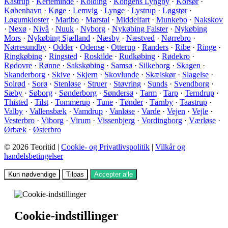
Kastrup
·
Kerteminde
·
Kolding
·
Kongens Lyngby
·
Korsør
·
København
·
Køge
·
Lemvig
·
Lynge
·
Lystrup
·
Løgstør
·
Løgumkloster
·
Maribo
·
Marstal
·
Middelfart
·
Munkebo
·
Nakskov
·
Nexø
·
Nivå
·
Nuuk
·
Nyborg
·
Nykøbing Falster
·
Nykøbing
Mors
·
Nykøbing Sjælland
·
Næsby
·
Næstved
·
Nørrebro
·
Nørresundby
·
Odder
·
Odense
·
Otterup
·
Randers
·
Ribe
·
Ringe
·
Ringkøbing
·
Ringsted
·
Roskilde
·
Rudkøbing
·
Rødekro
·
Rødovre
·
Rønne
·
Sakskøbing
·
Samsø
·
Silkeborg
·
Skagen
·
Skanderborg
·
Skive
·
Skjern
·
Skovlunde
·
Skælskør
·
Slagelse
·
Solrød
·
Sorø
·
Stenløse
·
Struer
·
Støvring
·
Sunds
·
Svendborg
·
Sæby
·
Søborg
·
Sønderborg
·
Søndersø
·
Tarm
·
Tarp
·
Terndrup
·
Thisted
·
Tilst
·
Tommerup
·
Tune
·
Tønder
·
Tårnby
·
Taastrup
·
Valby
·
Vallensbæk
·
Vamdrup
·
Vanløse
·
Varde
·
Vejen
·
Vejle
·
Vesterbro
·
Viborg
·
Virum
·
Vissenbjerg
·
Vordingborg
·
Værløse
·
Ørbæk
·
Østerbro
© 2026 Teoritid |
Cookie- og Privatlivspolitik
|
Vilkår og
handelsbetingelser
Kun nødvendige
Tilpas
Accepter alle
Cookie-indstillinger