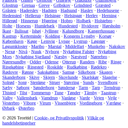
Faaborg
·
Galten
·
Gentofte
·
Gilleleje
·
Gladsaxe
·
Glamsbjerg
·
Glostrup
·
Grenaa
·
Greve
·
Gribskov
·
Grindsted
·
Græsted
·
Gråsten
·
Haderslev
·
Hadsten
·
Hadsund
·
Haslev
·
Hedehusene
·
Hedensted
·
Hellerup
·
Helsinge
·
Helsingør
·
Herlev
·
Herning
·
Hillerød
·
Hinnerup
·
Hjørring
·
Hobro
·
Holbæk
·
Holstebro
·
Holte
·
Horsens
·
Humlebæk
·
Hundested
·
Hvidovre
·
Hørsholm
·
Ikast
·
Ilulissat
·
Ishøj
·
Jyllinge
·
Kalundborg
·
Kangerlussuaq
·
Kastrup
·
Kerteminde
·
Kolding
·
Kongens Lyngby
·
Korsør
·
København
·
Køge
·
Lemvig
·
Lynge
·
Lystrup
·
Løgstør
·
Løgumkloster
·
Maribo
·
Marstal
·
Middelfart
·
Munkebo
·
Nakskov
·
Nexø
·
Nivå
·
Nuuk
·
Nyborg
·
Nykøbing Falster
·
Nykøbing
Mors
·
Nykøbing Sjælland
·
Næsby
·
Næstved
·
Nørrebro
·
Nørresundby
·
Odder
·
Odense
·
Otterup
·
Randers
·
Ribe
·
Ringe
·
Ringkøbing
·
Ringsted
·
Roskilde
·
Rudkøbing
·
Rødekro
·
Rødovre
·
Rønne
·
Sakskøbing
·
Samsø
·
Silkeborg
·
Skagen
·
Skanderborg
·
Skive
·
Skjern
·
Skovlunde
·
Skælskør
·
Slagelse
·
Solrød
·
Sorø
·
Stenløse
·
Struer
·
Støvring
·
Sunds
·
Svendborg
·
Sæby
·
Søborg
·
Sønderborg
·
Søndersø
·
Tarm
·
Tarp
·
Terndrup
·
Thisted
·
Tilst
·
Tommerup
·
Tune
·
Tønder
·
Tårnby
·
Taastrup
·
Valby
·
Vallensbæk
·
Vamdrup
·
Vanløse
·
Varde
·
Vejen
·
Vejle
·
Vesterbro
·
Viborg
·
Virum
·
Vissenbjerg
·
Vordingborg
·
Værløse
·
Ørbæk
·
Østerbro
© 2026 Teoritid |
Cookie- og Privatlivspolitik
|
Vilkår og
handelsbetingelser