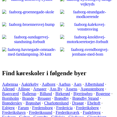
Find køreskoler i følgende byer
Aabenraa
·
Aakirkeby
·
Aalborg
·
Aarhus
·
Aars
·
Albertslund
·
Allerød
·
Allinge
·
Amager
·
Ans By
·
Assens
·
Augustenborg
·
Bagsværd
·
Ballerup
·
Billund
·
Birkerød
·
Bjerringbro
·
Bogense
·
Bornholm
·
Brande
·
Broager
·
Brøndby
·
Brøndby Strand
·
Brønderslev
·
Brønshøj
·
Charlottenlund
·
Dragør
·
Ebeltoft
·
Esbjerg
·
Farum
·
Fredensborg
·
Fredericia
·
Frederiksberg
·
Frederikshavn
·
Frederikssund
·
Frederiksværk
·
Fuglebjerg
·