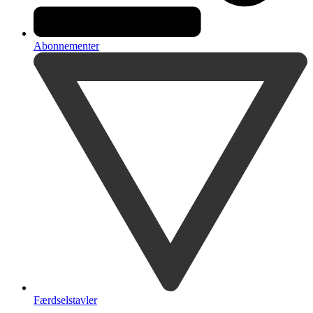
Abonnementer
Færdselstavler