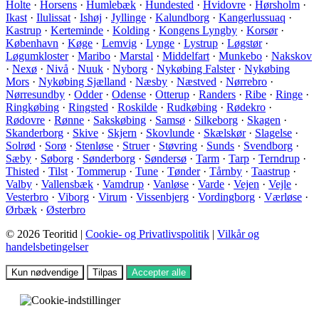
Holte
·
Horsens
·
Humlebæk
·
Hundested
·
Hvidovre
·
Hørsholm
·
Ikast
·
Ilulissat
·
Ishøj
·
Jyllinge
·
Kalundborg
·
Kangerlussuaq
·
Kastrup
·
Kerteminde
·
Kolding
·
Kongens Lyngby
·
Korsør
·
København
·
Køge
·
Lemvig
·
Lynge
·
Lystrup
·
Løgstør
·
Løgumkloster
·
Maribo
·
Marstal
·
Middelfart
·
Munkebo
·
Nakskov
·
Nexø
·
Nivå
·
Nuuk
·
Nyborg
·
Nykøbing Falster
·
Nykøbing
Mors
·
Nykøbing Sjælland
·
Næsby
·
Næstved
·
Nørrebro
·
Nørresundby
·
Odder
·
Odense
·
Otterup
·
Randers
·
Ribe
·
Ringe
·
Ringkøbing
·
Ringsted
·
Roskilde
·
Rudkøbing
·
Rødekro
·
Rødovre
·
Rønne
·
Sakskøbing
·
Samsø
·
Silkeborg
·
Skagen
·
Skanderborg
·
Skive
·
Skjern
·
Skovlunde
·
Skælskør
·
Slagelse
·
Solrød
·
Sorø
·
Stenløse
·
Struer
·
Støvring
·
Sunds
·
Svendborg
·
Sæby
·
Søborg
·
Sønderborg
·
Søndersø
·
Tarm
·
Tarp
·
Terndrup
·
Thisted
·
Tilst
·
Tommerup
·
Tune
·
Tønder
·
Tårnby
·
Taastrup
·
Valby
·
Vallensbæk
·
Vamdrup
·
Vanløse
·
Varde
·
Vejen
·
Vejle
·
Vesterbro
·
Viborg
·
Virum
·
Vissenbjerg
·
Vordingborg
·
Værløse
·
Ørbæk
·
Østerbro
© 2026 Teoritid |
Cookie- og Privatlivspolitik
|
Vilkår og
handelsbetingelser
Kun nødvendige
Tilpas
Accepter alle