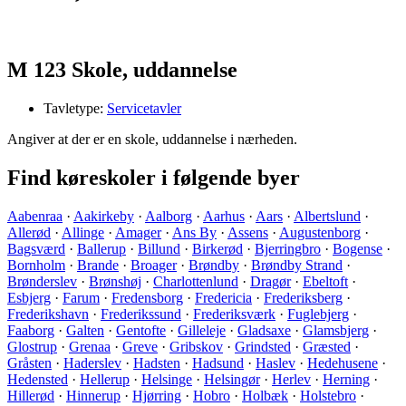
M 123 Skole, uddannelse
Tavletype:
Servicetavler
Angiver at der er en skole, uddannelse i nærheden.
Find køreskoler i følgende byer
Aabenraa
·
Aakirkeby
·
Aalborg
·
Aarhus
·
Aars
·
Albertslund
·
Allerød
·
Allinge
·
Amager
·
Ans By
·
Assens
·
Augustenborg
·
Bagsværd
·
Ballerup
·
Billund
·
Birkerød
·
Bjerringbro
·
Bogense
·
Bornholm
·
Brande
·
Broager
·
Brøndby
·
Brøndby Strand
·
Brønderslev
·
Brønshøj
·
Charlottenlund
·
Dragør
·
Ebeltoft
·
Esbjerg
·
Farum
·
Fredensborg
·
Fredericia
·
Frederiksberg
·
Frederikshavn
·
Frederikssund
·
Frederiksværk
·
Fuglebjerg
·
Faaborg
·
Galten
·
Gentofte
·
Gilleleje
·
Gladsaxe
·
Glamsbjerg
·
Glostrup
·
Grenaa
·
Greve
·
Gribskov
·
Grindsted
·
Græsted
·
Gråsten
·
Haderslev
·
Hadsten
·
Hadsund
·
Haslev
·
Hedehusene
·
Hedensted
·
Hellerup
·
Helsinge
·
Helsingør
·
Herlev
·
Herning
·
Hillerød
·
Hinnerup
·
Hjørring
·
Hobro
·
Holbæk
·
Holstebro
·