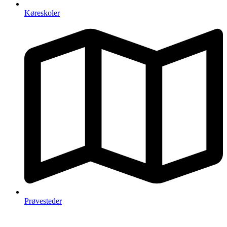
Køreskoler
Prøvesteder