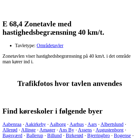
E 68,4 Zonetavle med
hastighedsbegrænsning 40 km/t.
Tavletype:
Områdetavler
Zonetavlen viser hastighedsbegrænsning på 40 km/t. i det område
man kører ind i.
Trafikfotos hvor tavlen anvendes
Find køreskoler i følgende byer
Aabenraa
·
Aakirkeby
·
Aalborg
·
Aarhus
·
Aars
·
Albertslund
·
Allerød
·
Allinge
·
Amager
·
Ans By
·
Assens
·
Augustenborg
·
Bagsværd
·
Ballerup
·
Billund
·
Birkerød
·
Bjerringbro
·
Bogense
·