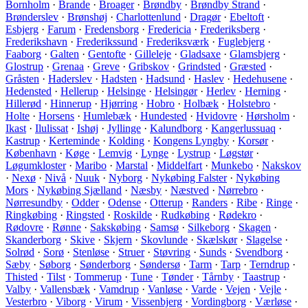
Bornholm
·
Brande
·
Broager
·
Brøndby
·
Brøndby Strand
·
Brønderslev
·
Brønshøj
·
Charlottenlund
·
Dragør
·
Ebeltoft
·
Esbjerg
·
Farum
·
Fredensborg
·
Fredericia
·
Frederiksberg
·
Frederikshavn
·
Frederikssund
·
Frederiksværk
·
Fuglebjerg
·
Faaborg
·
Galten
·
Gentofte
·
Gilleleje
·
Gladsaxe
·
Glamsbjerg
·
Glostrup
·
Grenaa
·
Greve
·
Gribskov
·
Grindsted
·
Græsted
·
Gråsten
·
Haderslev
·
Hadsten
·
Hadsund
·
Haslev
·
Hedehusene
·
Hedensted
·
Hellerup
·
Helsinge
·
Helsingør
·
Herlev
·
Herning
·
Hillerød
·
Hinnerup
·
Hjørring
·
Hobro
·
Holbæk
·
Holstebro
·
Holte
·
Horsens
·
Humlebæk
·
Hundested
·
Hvidovre
·
Hørsholm
·
Ikast
·
Ilulissat
·
Ishøj
·
Jyllinge
·
Kalundborg
·
Kangerlussuaq
·
Kastrup
·
Kerteminde
·
Kolding
·
Kongens Lyngby
·
Korsør
·
København
·
Køge
·
Lemvig
·
Lynge
·
Lystrup
·
Løgstør
·
Løgumkloster
·
Maribo
·
Marstal
·
Middelfart
·
Munkebo
·
Nakskov
·
Nexø
·
Nivå
·
Nuuk
·
Nyborg
·
Nykøbing Falster
·
Nykøbing
Mors
·
Nykøbing Sjælland
·
Næsby
·
Næstved
·
Nørrebro
·
Nørresundby
·
Odder
·
Odense
·
Otterup
·
Randers
·
Ribe
·
Ringe
·
Ringkøbing
·
Ringsted
·
Roskilde
·
Rudkøbing
·
Rødekro
·
Rødovre
·
Rønne
·
Sakskøbing
·
Samsø
·
Silkeborg
·
Skagen
·
Skanderborg
·
Skive
·
Skjern
·
Skovlunde
·
Skælskør
·
Slagelse
·
Solrød
·
Sorø
·
Stenløse
·
Struer
·
Støvring
·
Sunds
·
Svendborg
·
Sæby
·
Søborg
·
Sønderborg
·
Søndersø
·
Tarm
·
Tarp
·
Terndrup
·
Thisted
·
Tilst
·
Tommerup
·
Tune
·
Tønder
·
Tårnby
·
Taastrup
·
Valby
·
Vallensbæk
·
Vamdrup
·
Vanløse
·
Varde
·
Vejen
·
Vejle
·
Vesterbro
·
Viborg
·
Virum
·
Vissenbjerg
·
Vordingborg
·
Værløse
·