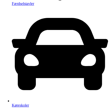
Færdselstavler
Køreskoler