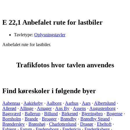
E 22,1 Anbefalet rute for lastbiler
Tavletype:
Oplysningstavler
Anbefalet rute for lastbiler.
Trafikfotos hvor tavlen anvendes
Find køreskoler i følgende byer
Aabenraa
·
Aakirkeby
·
Aalborg
·
Aarhus
·
Aars
·
Albertslund
·
Allerød
·
Allinge
·
Amager
·
Ans By
·
Assens
·
Augustenborg
·
Bagsværd
·
Ballerup
·
Billund
·
Birkerød
·
Bjerringbro
·
Bogense
·
Bornholm
·
Brande
·
Broager
·
Brøndby
·
Brøndby Strand
·
Brønderslev
·
Brønshøj
·
Charlottenlund
·
Dragør
·
Ebeltoft
·
Esbjerg
·
Farum
·
Fredensborg
·
Fredericia
·
Frederiksberg
·