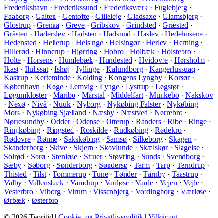
Frederikshavn
·
Frederikssund
·
Frederiksværk
·
Fuglebjerg
·
Faaborg
·
Galten
·
Gentofte
·
Gilleleje
·
Gladsaxe
·
Glamsbjerg
·
Glostrup
·
Grenaa
·
Greve
·
Gribskov
·
Grindsted
·
Græsted
·
Gråsten
·
Haderslev
·
Hadsten
·
Hadsund
·
Haslev
·
Hedehusene
·
Hedensted
·
Hellerup
·
Helsinge
·
Helsingør
·
Herlev
·
Herning
·
Hillerød
·
Hinnerup
·
Hjørring
·
Hobro
·
Holbæk
·
Holstebro
·
Holte
·
Horsens
·
Humlebæk
·
Hundested
·
Hvidovre
·
Hørsholm
·
Ikast
·
Ilulissat
·
Ishøj
·
Jyllinge
·
Kalundborg
·
Kangerlussuaq
·
Kastrup
·
Kerteminde
·
Kolding
·
Kongens Lyngby
·
Korsør
·
København
·
Køge
·
Lemvig
·
Lynge
·
Lystrup
·
Løgstør
·
Løgumkloster
·
Maribo
·
Marstal
·
Middelfart
·
Munkebo
·
Nakskov
·
Nexø
·
Nivå
·
Nuuk
·
Nyborg
·
Nykøbing Falster
·
Nykøbing
Mors
·
Nykøbing Sjælland
·
Næsby
·
Næstved
·
Nørrebro
·
Nørresundby
·
Odder
·
Odense
·
Otterup
·
Randers
·
Ribe
·
Ringe
·
Ringkøbing
·
Ringsted
·
Roskilde
·
Rudkøbing
·
Rødekro
·
Rødovre
·
Rønne
·
Sakskøbing
·
Samsø
·
Silkeborg
·
Skagen
·
Skanderborg
·
Skive
·
Skjern
·
Skovlunde
·
Skælskør
·
Slagelse
·
Solrød
·
Sorø
·
Stenløse
·
Struer
·
Støvring
·
Sunds
·
Svendborg
·
Sæby
·
Søborg
·
Sønderborg
·
Søndersø
·
Tarm
·
Tarp
·
Terndrup
·
Thisted
·
Tilst
·
Tommerup
·
Tune
·
Tønder
·
Tårnby
·
Taastrup
·
Valby
·
Vallensbæk
·
Vamdrup
·
Vanløse
·
Varde
·
Vejen
·
Vejle
·
Vesterbro
·
Viborg
·
Virum
·
Vissenbjerg
·
Vordingborg
·
Værløse
·
Ørbæk
·
Østerbro
© 2026 Teoritid |
Cookie- og Privatlivspolitik
|
Vilkår og