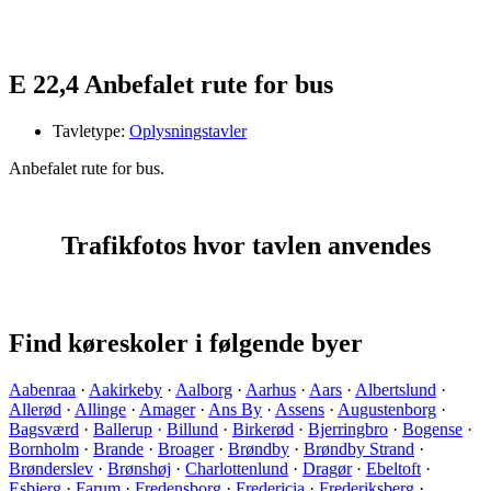
E 22,4 Anbefalet rute for bus
Tavletype:
Oplysningstavler
Anbefalet rute for bus.
Trafikfotos hvor tavlen anvendes
Find køreskoler i følgende byer
Aabenraa
·
Aakirkeby
·
Aalborg
·
Aarhus
·
Aars
·
Albertslund
·
Allerød
·
Allinge
·
Amager
·
Ans By
·
Assens
·
Augustenborg
·
Bagsværd
·
Ballerup
·
Billund
·
Birkerød
·
Bjerringbro
·
Bogense
·
Bornholm
·
Brande
·
Broager
·
Brøndby
·
Brøndby Strand
·
Brønderslev
·
Brønshøj
·
Charlottenlund
·
Dragør
·
Ebeltoft
·
Esbjerg
·
Farum
·
Fredensborg
·
Fredericia
·
Frederiksberg
·