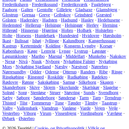
Frederikshavn
·
Frederikssund
·
Frederiksværk
·
Fuglebjerg
·
Faaborg
·
Galten
·
Gentofte
·
Gilleleje
·
Gladsaxe
·
Glamsbjerg
·
Glostrup
·
Grenaa
·
Greve
·
Gribskov
·
Grindsted
·
Græsted
·
Gråsten
·
Haderslev
·
Hadsten
·
Hadsund
·
Haslev
·
Hedehusene
·
Hedensted
·
Hellerup
·
Helsinge
·
Helsingør
·
Herlev
·
Herning
·
Hillerød
·
Hinnerup
·
Hjørring
·
Hobro
·
Holbæk
·
Holstebro
·
Holte
·
Horsens
·
Humlebæk
·
Hundested
·
Hvidovre
·
Hørsholm
·
Ikast
·
Ilulissat
·
Ishøj
·
Jyllinge
·
Kalundborg
·
Kangerlussuaq
·
Kastrup
·
Kerteminde
·
Kolding
·
Kongens Lyngby
·
Korsør
·
København
·
Køge
·
Lemvig
·
Lynge
·
Lystrup
·
Løgstør
·
Løgumkloster
·
Maribo
·
Marstal
·
Middelfart
·
Munkebo
·
Nakskov
·
Nexø
·
Nivå
·
Nuuk
·
Nyborg
·
Nykøbing Falster
·
Nykøbing
Mors
·
Nykøbing Sjælland
·
Næsby
·
Næstved
·
Nørrebro
·
Nørresundby
·
Odder
·
Odense
·
Otterup
·
Randers
·
Ribe
·
Ringe
·
Ringkøbing
·
Ringsted
·
Roskilde
·
Rudkøbing
·
Rødekro
·
Rødovre
·
Rønne
·
Sakskøbing
·
Samsø
·
Silkeborg
·
Skagen
·
Skanderborg
·
Skive
·
Skjern
·
Skovlunde
·
Skælskør
·
Slagelse
·
Solrød
·
Sorø
·
Stenløse
·
Struer
·
Støvring
·
Sunds
·
Svendborg
·
Sæby
·
Søborg
·
Sønderborg
·
Søndersø
·
Tarm
·
Tarp
·
Terndrup
·
Thisted
·
Tilst
·
Tommerup
·
Tune
·
Tønder
·
Tårnby
·
Taastrup
·
Valby
·
Vallensbæk
·
Vamdrup
·
Vanløse
·
Varde
·
Vejen
·
Vejle
·
Vesterbro
·
Viborg
·
Virum
·
Vissenbjerg
·
Vordingborg
·
Værløse
·
Ørbæk
·
Østerbro
© 2026 Teoritid |
Cookie- og Privatlivspolitik
|
Vilkår og