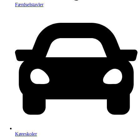
Færdselstavler
Køreskoler