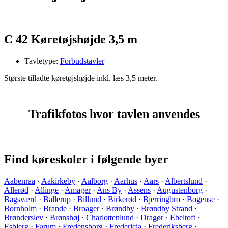
C 42 Køretøjshøjde 3,5 m
Tavletype:
Forbudstavler
Største tilladte køretøjshøjde inkl. læs 3,5 meter.
Trafikfotos hvor tavlen anvendes
Find køreskoler i følgende byer
Aabenraa
·
Aakirkeby
·
Aalborg
·
Aarhus
·
Aars
·
Albertslund
·
Allerød
·
Allinge
·
Amager
·
Ans By
·
Assens
·
Augustenborg
·
Bagsværd
·
Ballerup
·
Billund
·
Birkerød
·
Bjerringbro
·
Bogense
·
Bornholm
·
Brande
·
Broager
·
Brøndby
·
Brøndby Strand
·
Brønderslev
·
Brønshøj
·
Charlottenlund
·
Dragør
·
Ebeltoft
·
Esbjerg
·
Farum
·
Fredensborg
·
Fredericia
·
Frederiksberg
·