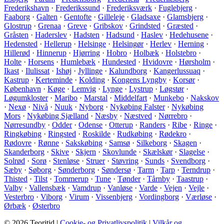
Frederikshavn
·
Frederikssund
·
Frederiksværk
·
Fuglebjerg
·
Faaborg
·
Galten
·
Gentofte
·
Gilleleje
·
Gladsaxe
·
Glamsbjerg
·
Glostrup
·
Grenaa
·
Greve
·
Gribskov
·
Grindsted
·
Græsted
·
Gråsten
·
Haderslev
·
Hadsten
·
Hadsund
·
Haslev
·
Hedehusene
·
Hedensted
·
Hellerup
·
Helsinge
·
Helsingør
·
Herlev
·
Herning
·
Hillerød
·
Hinnerup
·
Hjørring
·
Hobro
·
Holbæk
·
Holstebro
·
Holte
·
Horsens
·
Humlebæk
·
Hundested
·
Hvidovre
·
Hørsholm
·
Ikast
·
Ilulissat
·
Ishøj
·
Jyllinge
·
Kalundborg
·
Kangerlussuaq
·
Kastrup
·
Kerteminde
·
Kolding
·
Kongens Lyngby
·
Korsør
·
København
·
Køge
·
Lemvig
·
Lynge
·
Lystrup
·
Løgstør
·
Løgumkloster
·
Maribo
·
Marstal
·
Middelfart
·
Munkebo
·
Nakskov
·
Nexø
·
Nivå
·
Nuuk
·
Nyborg
·
Nykøbing Falster
·
Nykøbing
Mors
·
Nykøbing Sjælland
·
Næsby
·
Næstved
·
Nørrebro
·
Nørresundby
·
Odder
·
Odense
·
Otterup
·
Randers
·
Ribe
·
Ringe
·
Ringkøbing
·
Ringsted
·
Roskilde
·
Rudkøbing
·
Rødekro
·
Rødovre
·
Rønne
·
Sakskøbing
·
Samsø
·
Silkeborg
·
Skagen
·
Skanderborg
·
Skive
·
Skjern
·
Skovlunde
·
Skælskør
·
Slagelse
·
Solrød
·
Sorø
·
Stenløse
·
Struer
·
Støvring
·
Sunds
·
Svendborg
·
Sæby
·
Søborg
·
Sønderborg
·
Søndersø
·
Tarm
·
Tarp
·
Terndrup
·
Thisted
·
Tilst
·
Tommerup
·
Tune
·
Tønder
·
Tårnby
·
Taastrup
·
Valby
·
Vallensbæk
·
Vamdrup
·
Vanløse
·
Varde
·
Vejen
·
Vejle
·
Vesterbro
·
Viborg
·
Virum
·
Vissenbjerg
·
Vordingborg
·
Værløse
·
Ørbæk
·
Østerbro
© 2026 Teoritid |
Cookie- og Privatlivspolitik
|
Vilkår og