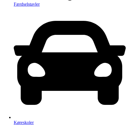
Færdselstavler
Køreskoler