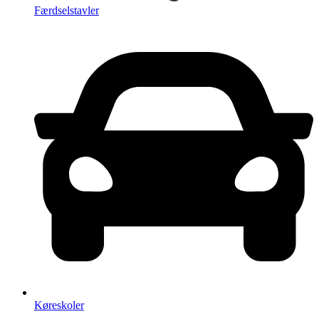
Færdselstavler
Køreskoler