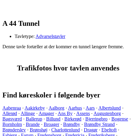
A 44 Tunnel
Tavletype:
Advarselstavler
Denne tavle fortæller at der kommer en tunnel længere fremme.
Trafikfotos hvor tavlen anvendes
Find køreskoler i følgende byer
Aabenraa
·
Aakirkeby
·
Aalborg
·
Aarhus
·
Aars
·
Albertslund
·
Allerød
·
Allinge
·
Amager
·
Ans By
·
Assens
·
Augustenborg
·
Bagsværd
·
Ballerup
·
Billund
·
Birkerød
·
Bjerringbro
·
Bogense
·
Bornholm
·
Brande
·
Broager
·
Brøndby
·
Brøndby Strand
·
Brønderslev
·
Brønshøj
·
Charlottenlund
·
Dragør
·
Ebeltoft
·
Esbjerg
·
Farum
·
Fredensborg
·
Fredericia
·
Frederiksberg
·