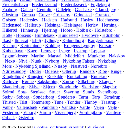
Frederikshavn
·
Frederikssund
·
Frederiksværk
·
Fuglebjerg
·
Faaborg
·
Galten
·
Gentofte
·
Gilleleje
·
Gladsaxe
·
Glamsbjerg
·
Glostrup
·
Grenaa
·
Greve
·
Gribskov
·
Grindsted
·
Græsted
·
Gråsten
·
Haderslev
·
Hadsten
·
Hadsund
·
Haslev
·
Hedehusene
·
Hedensted
·
Hellerup
·
Helsinge
·
Helsingør
·
Herlev
·
Herning
·
Hillerød
·
Hinnerup
·
Hjørring
·
Hobro
·
Holbæk
·
Holstebro
·
Holte
·
Horsens
·
Humlebæk
·
Hundested
·
Hvidovre
·
Hørsholm
·
Ikast
·
Ilulissat
·
Ishøj
·
Jyllinge
·
Kalundborg
·
Kangerlussuaq
·
Kastrup
·
Kerteminde
·
Kolding
·
Kongens Lyngby
·
Korsør
·
København
·
Køge
·
Lemvig
·
Lynge
·
Lystrup
·
Løgstør
·
Løgumkloster
·
Maribo
·
Marstal
·
Middelfart
·
Munkebo
·
Nakskov
·
Nexø
·
Nivå
·
Nuuk
·
Nyborg
·
Nykøbing Falster
·
Nykøbing
Mors
·
Nykøbing Sjælland
·
Næsby
·
Næstved
·
Nørrebro
·
Nørresundby
·
Odder
·
Odense
·
Otterup
·
Randers
·
Ribe
·
Ringe
·
Ringkøbing
·
Ringsted
·
Roskilde
·
Rudkøbing
·
Rødekro
·
Rødovre
·
Rønne
·
Sakskøbing
·
Samsø
·
Silkeborg
·
Skagen
·
Skanderborg
·
Skive
·
Skjern
·
Skovlunde
·
Skælskør
·
Slagelse
·
Solrød
·
Sorø
·
Stenløse
·
Struer
·
Støvring
·
Sunds
·
Svendborg
·
Sæby
·
Søborg
·
Sønderborg
·
Søndersø
·
Tarm
·
Tarp
·
Terndrup
·
Thisted
·
Tilst
·
Tommerup
·
Tune
·
Tønder
·
Tårnby
·
Taastrup
·
Valby
·
Vallensbæk
·
Vamdrup
·
Vanløse
·
Varde
·
Vejen
·
Vejle
·
Vesterbro
·
Viborg
·
Virum
·
Vissenbjerg
·
Vordingborg
·
Værløse
·
Ørbæk
·
Østerbro
© 2026 Teoritid |
Cookie- og Privatlivspolitik
|
Vilkår og