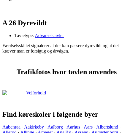
A 26 Dyrevildt
Tavletype:
Advarselstavler
Færdselsskiltet signalerer at der kan passere dyrevildt og at det
kræver man er forsigtig og årvågen.
Trafikfotos hvor tavlen anvendes
Find køreskoler i følgende byer
Aabenraa
·
Aakirkeby
·
Aalborg
·
Aarhus
·
Aars
·
Albertslund
·
Allerød
·
Allinge
·
Amager
·
Ans By
·
Assens
·
Augustenborg
·