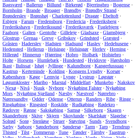
Bagsværd
·
Ballerup
·
Billund
·
Birkerød
·
Bjerringbro
·
Bogense
·
Bornholm
·
Brande
·
Broager
·
Brøndby
·
Brøndby Strand
·
Brønderslev
·
Brønshøj
·
Charlottenlund
·
Dragør
·
Ebeltoft
·
Esbjerg
·
Farum
·
Fredensborg
·
Fredericia
·
Frederiksberg
·
Frederikshavn
·
Frederikssund
·
Frederiksværk
·
Fuglebjerg
·
Faaborg
·
Galten
·
Gentofte
·
Gilleleje
·
Gladsaxe
·
Glamsbjerg
·
Glostrup
·
Grenaa
·
Greve
·
Gribskov
·
Grindsted
·
Græsted
·
Gråsten
·
Haderslev
·
Hadsten
·
Hadsund
·
Haslev
·
Hedehusene
·
Hedensted
·
Hellerup
·
Helsinge
·
Helsingør
·
Herlev
·
Herning
·
Hillerød
·
Hinnerup
·
Hjørring
·
Hobro
·
Holbæk
·
Holstebro
·
Holte
·
Horsens
·
Humlebæk
·
Hundested
·
Hvidovre
·
Hørsholm
·
Ikast
·
Ilulissat
·
Ishøj
·
Jyllinge
·
Kalundborg
·
Kangerlussuaq
·
Kastrup
·
Kerteminde
·
Kolding
·
Kongens Lyngby
·
Korsør
·
København
·
Køge
·
Lemvig
·
Lynge
·
Lystrup
·
Løgstør
·
Løgumkloster
·
Maribo
·
Marstal
·
Middelfart
·
Munkebo
·
Nakskov
·
Nexø
·
Nivå
·
Nuuk
·
Nyborg
·
Nykøbing Falster
·
Nykøbing
Mors
·
Nykøbing Sjælland
·
Næsby
·
Næstved
·
Nørrebro
·
Nørresundby
·
Odder
·
Odense
·
Otterup
·
Randers
·
Ribe
·
Ringe
·
Ringkøbing
·
Ringsted
·
Roskilde
·
Rudkøbing
·
Rødekro
·
Rødovre
·
Rønne
·
Sakskøbing
·
Samsø
·
Silkeborg
·
Skagen
·
Skanderborg
·
Skive
·
Skjern
·
Skovlunde
·
Skælskør
·
Slagelse
·
Solrød
·
Sorø
·
Stenløse
·
Struer
·
Støvring
·
Sunds
·
Svendborg
·
Sæby
·
Søborg
·
Sønderborg
·
Søndersø
·
Tarm
·
Tarp
·
Terndrup
·
Thisted
·
Tilst
·
Tommerup
·
Tune
·
Tønder
·
Tårnby
·
Taastrup
·
Valby
·
Vallensbæk
·
Vamdrup
·
Vanløse
·
Varde
·
Vejen
·
Vejle
·