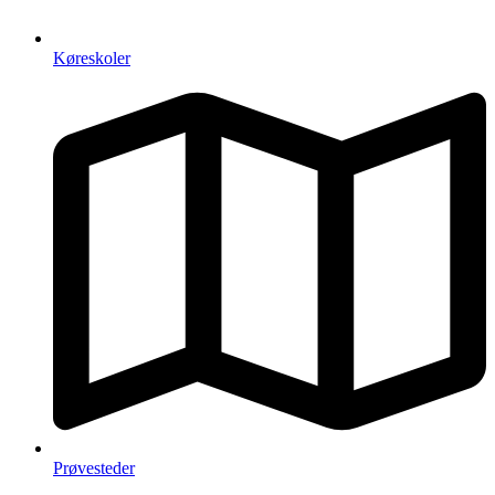
Køreskoler
Prøvesteder