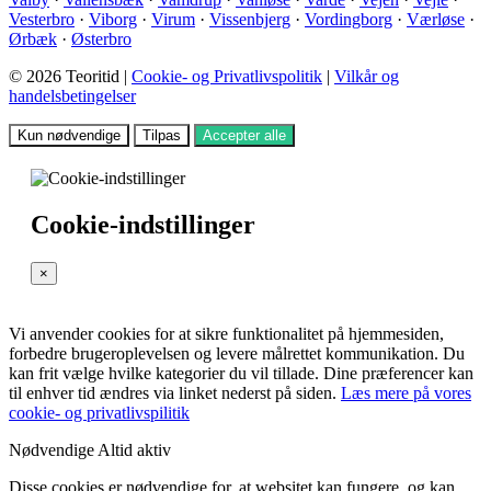
Vesterbro
·
Viborg
·
Virum
·
Vissenbjerg
·
Vordingborg
·
Værløse
·
Ørbæk
·
Østerbro
© 2026 Teoritid |
Cookie- og Privatlivspolitik
|
Vilkår og
handelsbetingelser
Kun nødvendige
Tilpas
Accepter alle
Cookie-indstillinger
×
Vi anvender cookies for at sikre funktionalitet på hjemmesiden,
forbedre brugeroplevelsen og levere målrettet kommunikation. Du
kan frit vælge hvilke kategorier du vil tillade. Dine præferencer kan
til enhver tid ændres via linket nederst på siden.
Læs mere på vores
cookie- og privatlivspilitik
Nødvendige
Altid aktiv
Disse cookies er nødvendige for, at websitet kan fungere, og kan