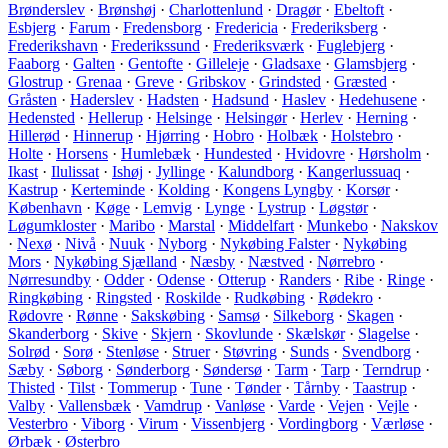
Brønderslev
·
Brønshøj
·
Charlottenlund
·
Dragør
·
Ebeltoft
·
Esbjerg
·
Farum
·
Fredensborg
·
Fredericia
·
Frederiksberg
·
Frederikshavn
·
Frederikssund
·
Frederiksværk
·
Fuglebjerg
·
Faaborg
·
Galten
·
Gentofte
·
Gilleleje
·
Gladsaxe
·
Glamsbjerg
·
Glostrup
·
Grenaa
·
Greve
·
Gribskov
·
Grindsted
·
Græsted
·
Gråsten
·
Haderslev
·
Hadsten
·
Hadsund
·
Haslev
·
Hedehusene
·
Hedensted
·
Hellerup
·
Helsinge
·
Helsingør
·
Herlev
·
Herning
·
Hillerød
·
Hinnerup
·
Hjørring
·
Hobro
·
Holbæk
·
Holstebro
·
Holte
·
Horsens
·
Humlebæk
·
Hundested
·
Hvidovre
·
Hørsholm
·
Ikast
·
Ilulissat
·
Ishøj
·
Jyllinge
·
Kalundborg
·
Kangerlussuaq
·
Kastrup
·
Kerteminde
·
Kolding
·
Kongens Lyngby
·
Korsør
·
København
·
Køge
·
Lemvig
·
Lynge
·
Lystrup
·
Løgstør
·
Løgumkloster
·
Maribo
·
Marstal
·
Middelfart
·
Munkebo
·
Nakskov
·
Nexø
·
Nivå
·
Nuuk
·
Nyborg
·
Nykøbing Falster
·
Nykøbing
Mors
·
Nykøbing Sjælland
·
Næsby
·
Næstved
·
Nørrebro
·
Nørresundby
·
Odder
·
Odense
·
Otterup
·
Randers
·
Ribe
·
Ringe
·
Ringkøbing
·
Ringsted
·
Roskilde
·
Rudkøbing
·
Rødekro
·
Rødovre
·
Rønne
·
Sakskøbing
·
Samsø
·
Silkeborg
·
Skagen
·
Skanderborg
·
Skive
·
Skjern
·
Skovlunde
·
Skælskør
·
Slagelse
·
Solrød
·
Sorø
·
Stenløse
·
Struer
·
Støvring
·
Sunds
·
Svendborg
·
Sæby
·
Søborg
·
Sønderborg
·
Søndersø
·
Tarm
·
Tarp
·
Terndrup
·
Thisted
·
Tilst
·
Tommerup
·
Tune
·
Tønder
·
Tårnby
·
Taastrup
·
Valby
·
Vallensbæk
·
Vamdrup
·
Vanløse
·
Varde
·
Vejen
·
Vejle
·
Vesterbro
·
Viborg
·
Virum
·
Vissenbjerg
·
Vordingborg
·
Værløse
·
Ørbæk
·
Østerbro