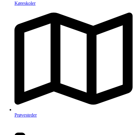
Køreskoler
Prøvesteder