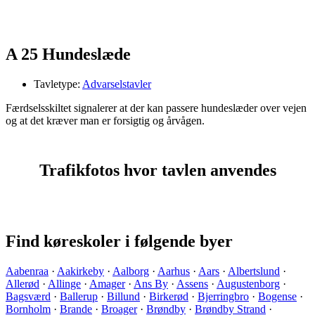
A 25 Hundeslæde
Tavletype:
Advarselstavler
Færdselsskiltet signalerer at der kan passere hundeslæder over vejen
og at det kræver man er forsigtig og årvågen.
Trafikfotos hvor tavlen anvendes
Find køreskoler i følgende byer
Aabenraa
·
Aakirkeby
·
Aalborg
·
Aarhus
·
Aars
·
Albertslund
·
Allerød
·
Allinge
·
Amager
·
Ans By
·
Assens
·
Augustenborg
·
Bagsværd
·
Ballerup
·
Billund
·
Birkerød
·
Bjerringbro
·
Bogense
·
Bornholm
·
Brande
·
Broager
·
Brøndby
·
Brøndby Strand
·