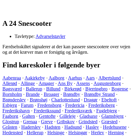
A 24 Snescooter
Tavletype:
Advarselstavler
Færdselsskiltet signalerer at der kan passere snescootere over vejen
og at det kræver man er forsigtig og årvågen.
Find køreskoler i følgende byer
Aabenraa
·
Aakirkeby
·
Aalborg
·
Aarhus
·
Aars
·
Albertslund
·
Allerød
·
Allinge
·
Amager
·
Ans By
·
Assens
·
Augustenborg
·
Bagsværd
·
Ballerup
·
Billund
·
Birkerød
·
Bjerringbro
·
Bogense
·
Bornholm
·
Brande
·
Broager
·
Brøndby
·
Brøndby Strand
·
Brønderslev
·
Brønshøj
·
Charlottenlund
·
Dragør
·
Ebeltoft
·
Esbjerg
·
Farum
·
Fredensborg
·
Fredericia
·
Frederiksberg
·
Frederikshavn
·
Frederikssund
·
Frederiksværk
·
Fuglebjerg
·
Faaborg
·
Galten
·
Gentofte
·
Gilleleje
·
Gladsaxe
·
Glamsbjerg
·
Glostrup
·
Grenaa
·
Greve
·
Gribskov
·
Grindsted
·
Græsted
·
Gråsten
·
Haderslev
·
Hadsten
·
Hadsund
·
Haslev
·
Hedehusene
·
Hedensted
·
Hellerup
·
Helsinge
·
Helsingør
·
Herlev
·
Herning
·