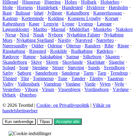
Hillerød
·
Hinnerup
·
Hjørring
·
Hobro
·
Holbæk
·
Holstebro
·
Holte
·
Horsens
·
Humlebæk
·
Hundested
·
Hvidovre
·
Hørsholm
·
Ikast
·
Ilulissat
·
Ishøj
·
Jyllinge
·
Kalundborg
·
Kangerlussuaq
·
Kastrup
·
Kerteminde
·
Kolding
·
Kongens Lyngby
·
Korsør
·
København
·
Køge
·
Lemvig
·
Lynge
·
Lystrup
·
Løgstør
·
Løgumkloster
·
Maribo
·
Marstal
·
Middelfart
·
Munkebo
·
Nakskov
·
Nexø
·
Nivå
·
Nuuk
·
Nyborg
·
Nykøbing Falster
·
Nykøbing
Mors
·
Nykøbing Sjælland
·
Næsby
·
Næstved
·
Nørrebro
·
Nørresundby
·
Odder
·
Odense
·
Otterup
·
Randers
·
Ribe
·
Ringe
·
Ringkøbing
·
Ringsted
·
Roskilde
·
Rudkøbing
·
Rødekro
·
Rødovre
·
Rønne
·
Sakskøbing
·
Samsø
·
Silkeborg
·
Skagen
·
Skanderborg
·
Skive
·
Skjern
·
Skovlunde
·
Skælskør
·
Slagelse
·
Solrød
·
Sorø
·
Stenløse
·
Struer
·
Støvring
·
Sunds
·
Svendborg
·
Sæby
·
Søborg
·
Sønderborg
·
Søndersø
·
Tarm
·
Tarp
·
Terndrup
·
Thisted
·
Tilst
·
Tommerup
·
Tune
·
Tønder
·
Tårnby
·
Taastrup
·
Valby
·
Vallensbæk
·
Vamdrup
·
Vanløse
·
Varde
·
Vejen
·
Vejle
·
Vesterbro
·
Viborg
·
Virum
·
Vissenbjerg
·
Vordingborg
·
Værløse
·
Ørbæk
·
Østerbro
© 2026 Teoritid |
Cookie- og Privatlivspolitik
|
Vilkår og
handelsbetingelser
Kun nødvendige
Tilpas
Accepter alle