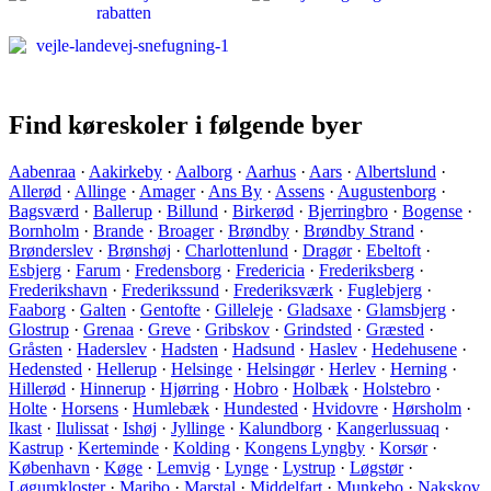
Find køreskoler i følgende byer
Aabenraa
·
Aakirkeby
·
Aalborg
·
Aarhus
·
Aars
·
Albertslund
·
Allerød
·
Allinge
·
Amager
·
Ans By
·
Assens
·
Augustenborg
·
Bagsværd
·
Ballerup
·
Billund
·
Birkerød
·
Bjerringbro
·
Bogense
·
Bornholm
·
Brande
·
Broager
·
Brøndby
·
Brøndby Strand
·
Brønderslev
·
Brønshøj
·
Charlottenlund
·
Dragør
·
Ebeltoft
·
Esbjerg
·
Farum
·
Fredensborg
·
Fredericia
·
Frederiksberg
·
Frederikshavn
·
Frederikssund
·
Frederiksværk
·
Fuglebjerg
·
Faaborg
·
Galten
·
Gentofte
·
Gilleleje
·
Gladsaxe
·
Glamsbjerg
·
Glostrup
·
Grenaa
·
Greve
·
Gribskov
·
Grindsted
·
Græsted
·
Gråsten
·
Haderslev
·
Hadsten
·
Hadsund
·
Haslev
·
Hedehusene
·
Hedensted
·
Hellerup
·
Helsinge
·
Helsingør
·
Herlev
·
Herning
·
Hillerød
·
Hinnerup
·
Hjørring
·
Hobro
·
Holbæk
·
Holstebro
·
Holte
·
Horsens
·
Humlebæk
·
Hundested
·
Hvidovre
·
Hørsholm
·
Ikast
·
Ilulissat
·
Ishøj
·
Jyllinge
·
Kalundborg
·
Kangerlussuaq
·
Kastrup
·
Kerteminde
·
Kolding
·
Kongens Lyngby
·
Korsør
·
København
·
Køge
·
Lemvig
·
Lynge
·
Lystrup
·
Løgstør
·
Løgumkloster
·
Maribo
·
Marstal
·
Middelfart
·
Munkebo
·
Nakskov