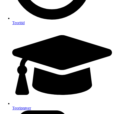
Teoritid
Teoriprøver