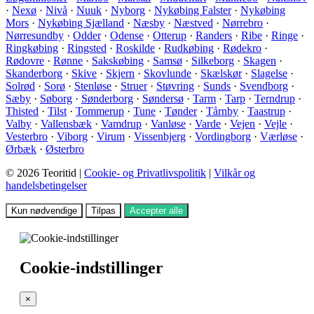
·
Nexø
·
Nivå
·
Nuuk
·
Nyborg
·
Nykøbing Falster
·
Nykøbing
Mors
·
Nykøbing Sjælland
·
Næsby
·
Næstved
·
Nørrebro
·
Nørresundby
·
Odder
·
Odense
·
Otterup
·
Randers
·
Ribe
·
Ringe
·
Ringkøbing
·
Ringsted
·
Roskilde
·
Rudkøbing
·
Rødekro
·
Rødovre
·
Rønne
·
Sakskøbing
·
Samsø
·
Silkeborg
·
Skagen
·
Skanderborg
·
Skive
·
Skjern
·
Skovlunde
·
Skælskør
·
Slagelse
·
Solrød
·
Sorø
·
Stenløse
·
Struer
·
Støvring
·
Sunds
·
Svendborg
·
Sæby
·
Søborg
·
Sønderborg
·
Søndersø
·
Tarm
·
Tarp
·
Terndrup
·
Thisted
·
Tilst
·
Tommerup
·
Tune
·
Tønder
·
Tårnby
·
Taastrup
·
Valby
·
Vallensbæk
·
Vamdrup
·
Vanløse
·
Varde
·
Vejen
·
Vejle
·
Vesterbro
·
Viborg
·
Virum
·
Vissenbjerg
·
Vordingborg
·
Værløse
·
Ørbæk
·
Østerbro
© 2026 Teoritid |
Cookie- og Privatlivspolitik
|
Vilkår og
handelsbetingelser
Kun nødvendige
Tilpas
Accepter alle
Cookie-indstillinger
×