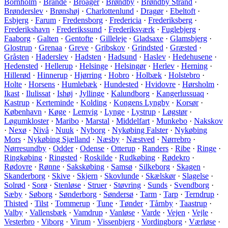
Bornholm
·
Brande
·
Broager
·
Brøndby
·
Brøndby Strand
·
Brønderslev
·
Brønshøj
·
Charlottenlund
·
Dragør
·
Ebeltoft
·
Esbjerg
·
Farum
·
Fredensborg
·
Fredericia
·
Frederiksberg
·
Frederikshavn
·
Frederikssund
·
Frederiksværk
·
Fuglebjerg
·
Faaborg
·
Galten
·
Gentofte
·
Gilleleje
·
Gladsaxe
·
Glamsbjerg
·
Glostrup
·
Grenaa
·
Greve
·
Gribskov
·
Grindsted
·
Græsted
·
Gråsten
·
Haderslev
·
Hadsten
·
Hadsund
·
Haslev
·
Hedehusene
·
Hedensted
·
Hellerup
·
Helsinge
·
Helsingør
·
Herlev
·
Herning
·
Hillerød
·
Hinnerup
·
Hjørring
·
Hobro
·
Holbæk
·
Holstebro
·
Holte
·
Horsens
·
Humlebæk
·
Hundested
·
Hvidovre
·
Hørsholm
·
Ikast
·
Ilulissat
·
Ishøj
·
Jyllinge
·
Kalundborg
·
Kangerlussuaq
·
Kastrup
·
Kerteminde
·
Kolding
·
Kongens Lyngby
·
Korsør
·
København
·
Køge
·
Lemvig
·
Lynge
·
Lystrup
·
Løgstør
·
Løgumkloster
·
Maribo
·
Marstal
·
Middelfart
·
Munkebo
·
Nakskov
·
Nexø
·
Nivå
·
Nuuk
·
Nyborg
·
Nykøbing Falster
·
Nykøbing
Mors
·
Nykøbing Sjælland
·
Næsby
·
Næstved
·
Nørrebro
·
Nørresundby
·
Odder
·
Odense
·
Otterup
·
Randers
·
Ribe
·
Ringe
·
Ringkøbing
·
Ringsted
·
Roskilde
·
Rudkøbing
·
Rødekro
·
Rødovre
·
Rønne
·
Sakskøbing
·
Samsø
·
Silkeborg
·
Skagen
·
Skanderborg
·
Skive
·
Skjern
·
Skovlunde
·
Skælskør
·
Slagelse
·
Solrød
·
Sorø
·
Stenløse
·
Struer
·
Støvring
·
Sunds
·
Svendborg
·
Sæby
·
Søborg
·
Sønderborg
·
Søndersø
·
Tarm
·
Tarp
·
Terndrup
·
Thisted
·
Tilst
·
Tommerup
·
Tune
·
Tønder
·
Tårnby
·
Taastrup
·
Valby
·
Vallensbæk
·
Vamdrup
·
Vanløse
·
Varde
·
Vejen
·
Vejle
·
Vesterbro
·
Viborg
·
Virum
·
Vissenbjerg
·
Vordingborg
·
Værløse
·