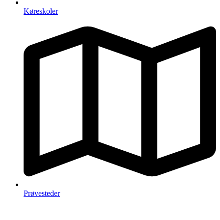
Køreskoler
Prøvesteder