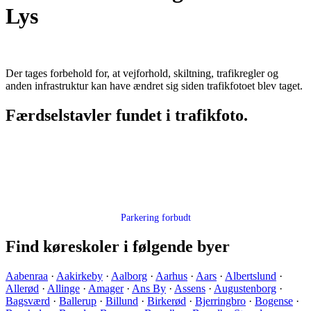
Lys
Der tages forbehold for, at vejforhold, skiltning, trafikregler og
anden infrastruktur kan have ændret sig siden trafikfotoet blev taget.
Færdselstavler fundet i trafikfoto.
Parkering forbudt
Find køreskoler i følgende byer
Aabenraa
·
Aakirkeby
·
Aalborg
·
Aarhus
·
Aars
·
Albertslund
·
Allerød
·
Allinge
·
Amager
·
Ans By
·
Assens
·
Augustenborg
·
Bagsværd
·
Ballerup
·
Billund
·
Birkerød
·
Bjerringbro
·
Bogense
·