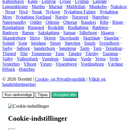
København
·
Køge
·
Lemvig
·
Lynge
·
Lystrup
·
Løgstør
·
Løgumkloster
·
Maribo
·
Marstal
·
Middelfart
·
Munkebo
·
Nakskov
·
Nexø
·
Nivå
·
Nuuk
·
Nyborg
·
Nykøbing Falster
·
Nykøbing
Mors
·
Nykøbing Sjælland
·
Næsby
·
Næstved
·
Nørrebro
·
Nørresundby
·
Odder
·
Odense
·
Otterup
·
Randers
·
Ribe
·
Ringe
·
Ringkøbing
·
Ringsted
·
Roskilde
·
Rudkøbing
·
Rødekro
·
Rødovre
·
Rønne
·
Sakskøbing
·
Samsø
·
Silkeborg
·
Skagen
·
Skanderborg
·
Skive
·
Skjern
·
Skovlunde
·
Skælskør
·
Slagelse
·
Solrød
·
Sorø
·
Stenløse
·
Struer
·
Støvring
·
Sunds
·
Svendborg
·
Sæby
·
Søborg
·
Sønderborg
·
Søndersø
·
Tarm
·
Tarp
·
Terndrup
·
Thisted
·
Tilst
·
Tommerup
·
Tune
·
Tønder
·
Tårnby
·
Taastrup
·
Valby
·
Vallensbæk
·
Vamdrup
·
Vanløse
·
Varde
·
Vejen
·
Vejle
·
Vesterbro
·
Viborg
·
Virum
·
Vissenbjerg
·
Vordingborg
·
Værløse
·
Ørbæk
·
Østerbro
© 2026 Teoritid |
Cookie- og Privatlivspolitik
|
Vilkår og
handelsbetingelser
Kun nødvendige
Tilpas
Accepter alle
Cookie-indstillinger