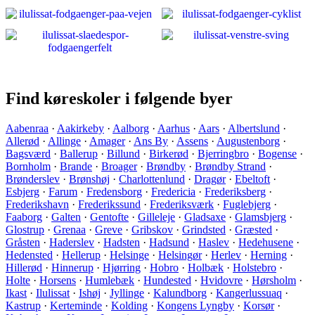
Find køreskoler i følgende byer
Aabenraa
·
Aakirkeby
·
Aalborg
·
Aarhus
·
Aars
·
Albertslund
·
Allerød
·
Allinge
·
Amager
·
Ans By
·
Assens
·
Augustenborg
·
Bagsværd
·
Ballerup
·
Billund
·
Birkerød
·
Bjerringbro
·
Bogense
·
Bornholm
·
Brande
·
Broager
·
Brøndby
·
Brøndby Strand
·
Brønderslev
·
Brønshøj
·
Charlottenlund
·
Dragør
·
Ebeltoft
·
Esbjerg
·
Farum
·
Fredensborg
·
Fredericia
·
Frederiksberg
·
Frederikshavn
·
Frederikssund
·
Frederiksværk
·
Fuglebjerg
·
Faaborg
·
Galten
·
Gentofte
·
Gilleleje
·
Gladsaxe
·
Glamsbjerg
·
Glostrup
·
Grenaa
·
Greve
·
Gribskov
·
Grindsted
·
Græsted
·
Gråsten
·
Haderslev
·
Hadsten
·
Hadsund
·
Haslev
·
Hedehusene
·
Hedensted
·
Hellerup
·
Helsinge
·
Helsingør
·
Herlev
·
Herning
·
Hillerød
·
Hinnerup
·
Hjørring
·
Hobro
·
Holbæk
·
Holstebro
·
Holte
·
Horsens
·
Humlebæk
·
Hundested
·
Hvidovre
·
Hørsholm
·
Ikast
·
Ilulissat
·
Ishøj
·
Jyllinge
·
Kalundborg
·
Kangerlussuaq
·
Kastrup
·
Kerteminde
·
Kolding
·
Kongens Lyngby
·
Korsør
·