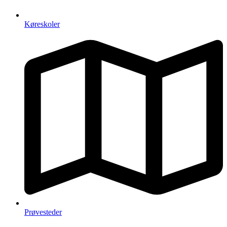
Køreskoler
Prøvesteder