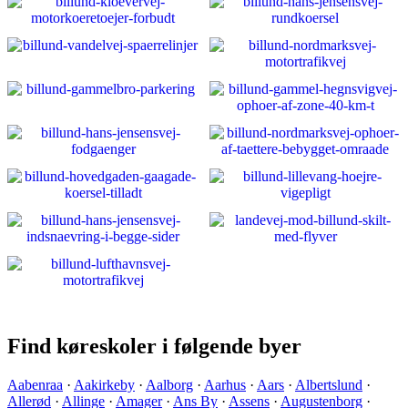
Find køreskoler i følgende byer
Aabenraa
·
Aakirkeby
·
Aalborg
·
Aarhus
·
Aars
·
Albertslund
·
Allerød
·
Allinge
·
Amager
·
Ans By
·
Assens
·
Augustenborg
·