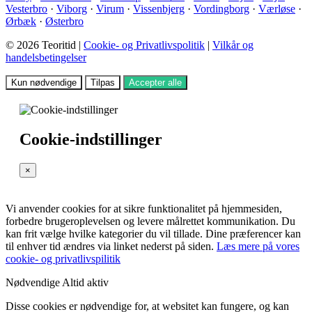
Vesterbro
·
Viborg
·
Virum
·
Vissenbjerg
·
Vordingborg
·
Værløse
·
Ørbæk
·
Østerbro
© 2026 Teoritid |
Cookie- og Privatlivspolitik
|
Vilkår og
handelsbetingelser
Kun nødvendige
Tilpas
Accepter alle
Cookie-indstillinger
×
Vi anvender cookies for at sikre funktionalitet på hjemmesiden,
forbedre brugeroplevelsen og levere målrettet kommunikation. Du
kan frit vælge hvilke kategorier du vil tillade. Dine præferencer kan
til enhver tid ændres via linket nederst på siden.
Læs mere på vores
cookie- og privatlivspilitik
Nødvendige
Altid aktiv
Disse cookies er nødvendige for, at websitet kan fungere, og kan