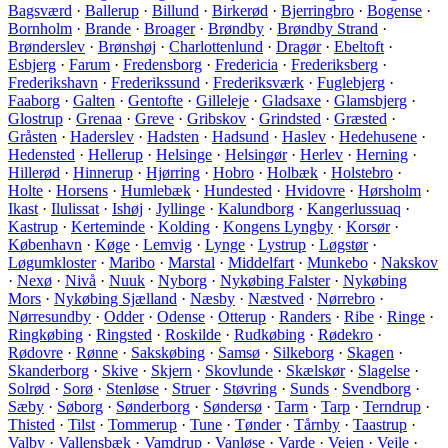
Bagsværd
·
Ballerup
·
Billund
·
Birkerød
·
Bjerringbro
·
Bogense
·
Bornholm
·
Brande
·
Broager
·
Brøndby
·
Brøndby Strand
·
Brønderslev
·
Brønshøj
·
Charlottenlund
·
Dragør
·
Ebeltoft
·
Esbjerg
·
Farum
·
Fredensborg
·
Fredericia
·
Frederiksberg
·
Frederikshavn
·
Frederikssund
·
Frederiksværk
·
Fuglebjerg
·
Faaborg
·
Galten
·
Gentofte
·
Gilleleje
·
Gladsaxe
·
Glamsbjerg
·
Glostrup
·
Grenaa
·
Greve
·
Gribskov
·
Grindsted
·
Græsted
·
Gråsten
·
Haderslev
·
Hadsten
·
Hadsund
·
Haslev
·
Hedehusene
·
Hedensted
·
Hellerup
·
Helsinge
·
Helsingør
·
Herlev
·
Herning
·
Hillerød
·
Hinnerup
·
Hjørring
·
Hobro
·
Holbæk
·
Holstebro
·
Holte
·
Horsens
·
Humlebæk
·
Hundested
·
Hvidovre
·
Hørsholm
·
Ikast
·
Ilulissat
·
Ishøj
·
Jyllinge
·
Kalundborg
·
Kangerlussuaq
·
Kastrup
·
Kerteminde
·
Kolding
·
Kongens Lyngby
·
Korsør
·
København
·
Køge
·
Lemvig
·
Lynge
·
Lystrup
·
Løgstør
·
Løgumkloster
·
Maribo
·
Marstal
·
Middelfart
·
Munkebo
·
Nakskov
·
Nexø
·
Nivå
·
Nuuk
·
Nyborg
·
Nykøbing Falster
·
Nykøbing
Mors
·
Nykøbing Sjælland
·
Næsby
·
Næstved
·
Nørrebro
·
Nørresundby
·
Odder
·
Odense
·
Otterup
·
Randers
·
Ribe
·
Ringe
·
Ringkøbing
·
Ringsted
·
Roskilde
·
Rudkøbing
·
Rødekro
·
Rødovre
·
Rønne
·
Sakskøbing
·
Samsø
·
Silkeborg
·
Skagen
·
Skanderborg
·
Skive
·
Skjern
·
Skovlunde
·
Skælskør
·
Slagelse
·
Solrød
·
Sorø
·
Stenløse
·
Struer
·
Støvring
·
Sunds
·
Svendborg
·
Sæby
·
Søborg
·
Sønderborg
·
Søndersø
·
Tarm
·
Tarp
·
Terndrup
·
Thisted
·
Tilst
·
Tommerup
·
Tune
·
Tønder
·
Tårnby
·
Taastrup
·
Valby
·
Vallensbæk
·
Vamdrup
·
Vanløse
·
Varde
·
Vejen
·
Vejle
·