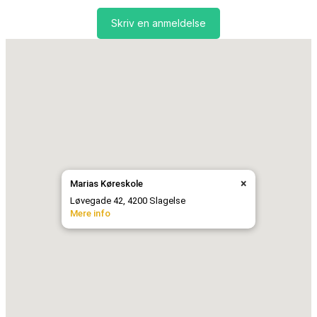
Skriv en anmeldelse
×
Marias Køreskole
Løvegade 42, 4200 Slagelse
Mere info