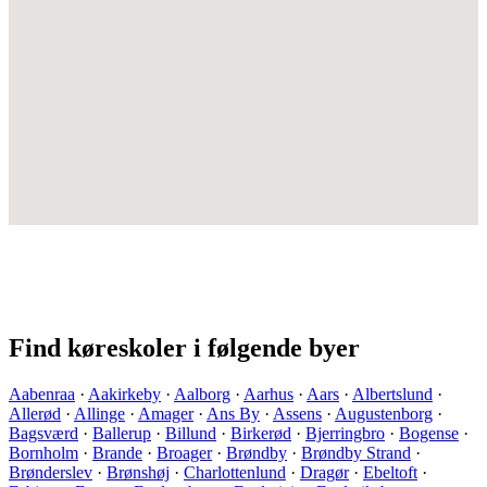
Find køreskoler i følgende byer
Aabenraa
·
Aakirkeby
·
Aalborg
·
Aarhus
·
Aars
·
Albertslund
·
Allerød
·
Allinge
·
Amager
·
Ans By
·
Assens
·
Augustenborg
·
Bagsværd
·
Ballerup
·
Billund
·
Birkerød
·
Bjerringbro
·
Bogense
·
Bornholm
·
Brande
·
Broager
·
Brøndby
·
Brøndby Strand
·
Brønderslev
·
Brønshøj
·
Charlottenlund
·
Dragør
·
Ebeltoft
·