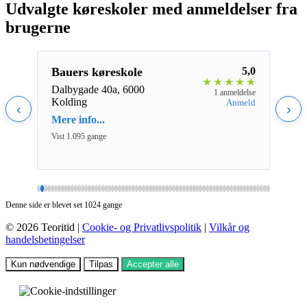
Udvalgte køreskoler med anmeldelser fra
brugerne
4,0
Bauers køreskole
5,0
Lisb
★
★
★
★
★
★
★
★
Dalbygade 40a, 6000
Vest
eldelse
1 anmeldelse
Kolding
Frede
nmeld
Anmeld
‹
›
Mere info...
Mere 
Vist 1.095 gange
Vist 8
Denne side er blevet set 1024 gange
© 2026 Teoritid |
Cookie- og Privatlivspolitik
|
Vilkår og
handelsbetingelser
Kun nødvendige
Tilpas
Accepter alle