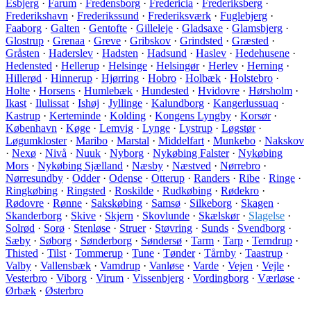
Esbjerg
·
Farum
·
Fredensborg
·
Fredericia
·
Frederiksberg
·
Frederikshavn
·
Frederikssund
·
Frederiksværk
·
Fuglebjerg
·
Faaborg
·
Galten
·
Gentofte
·
Gilleleje
·
Gladsaxe
·
Glamsbjerg
·
Glostrup
·
Grenaa
·
Greve
·
Gribskov
·
Grindsted
·
Græsted
·
Gråsten
·
Haderslev
·
Hadsten
·
Hadsund
·
Haslev
·
Hedehusene
·
Hedensted
·
Hellerup
·
Helsinge
·
Helsingør
·
Herlev
·
Herning
·
Hillerød
·
Hinnerup
·
Hjørring
·
Hobro
·
Holbæk
·
Holstebro
·
Holte
·
Horsens
·
Humlebæk
·
Hundested
·
Hvidovre
·
Hørsholm
·
Ikast
·
Ilulissat
·
Ishøj
·
Jyllinge
·
Kalundborg
·
Kangerlussuaq
·
Kastrup
·
Kerteminde
·
Kolding
·
Kongens Lyngby
·
Korsør
·
København
·
Køge
·
Lemvig
·
Lynge
·
Lystrup
·
Løgstør
·
Løgumkloster
·
Maribo
·
Marstal
·
Middelfart
·
Munkebo
·
Nakskov
·
Nexø
·
Nivå
·
Nuuk
·
Nyborg
·
Nykøbing Falster
·
Nykøbing
Mors
·
Nykøbing Sjælland
·
Næsby
·
Næstved
·
Nørrebro
·
Nørresundby
·
Odder
·
Odense
·
Otterup
·
Randers
·
Ribe
·
Ringe
·
Ringkøbing
·
Ringsted
·
Roskilde
·
Rudkøbing
·
Rødekro
·
Rødovre
·
Rønne
·
Sakskøbing
·
Samsø
·
Silkeborg
·
Skagen
·
Skanderborg
·
Skive
·
Skjern
·
Skovlunde
·
Skælskør
·
Slagelse
·
Solrød
·
Sorø
·
Stenløse
·
Struer
·
Støvring
·
Sunds
·
Svendborg
·
Sæby
·
Søborg
·
Sønderborg
·
Søndersø
·
Tarm
·
Tarp
·
Terndrup
·
Thisted
·
Tilst
·
Tommerup
·
Tune
·
Tønder
·
Tårnby
·
Taastrup
·
Valby
·
Vallensbæk
·
Vamdrup
·
Vanløse
·
Varde
·
Vejen
·
Vejle
·
Vesterbro
·
Viborg
·
Virum
·
Vissenbjerg
·
Vordingborg
·
Værløse
·
Ørbæk
·
Østerbro