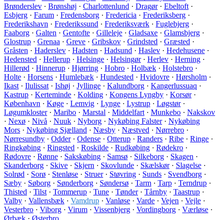
Brønderslev
·
Brønshøj
·
Charlottenlund
·
Dragør
·
Ebeltoft
·
Esbjerg
·
Farum
·
Fredensborg
·
Fredericia
·
Frederiksberg
·
Frederikshavn
·
Frederikssund
·
Frederiksværk
·
Fuglebjerg
·
Faaborg
·
Galten
·
Gentofte
·
Gilleleje
·
Gladsaxe
·
Glamsbjerg
·
Glostrup
·
Grenaa
·
Greve
·
Gribskov
·
Grindsted
·
Græsted
·
Gråsten
·
Haderslev
·
Hadsten
·
Hadsund
·
Haslev
·
Hedehusene
·
Hedensted
·
Hellerup
·
Helsinge
·
Helsingør
·
Herlev
·
Herning
·
Hillerød
·
Hinnerup
·
Hjørring
·
Hobro
·
Holbæk
·
Holstebro
·
Holte
·
Horsens
·
Humlebæk
·
Hundested
·
Hvidovre
·
Hørsholm
·
Ikast
·
Ilulissat
·
Ishøj
·
Jyllinge
·
Kalundborg
·
Kangerlussuaq
·
Kastrup
·
Kerteminde
·
Kolding
·
Kongens Lyngby
·
Korsør
·
København
·
Køge
·
Lemvig
·
Lynge
·
Lystrup
·
Løgstør
·
Løgumkloster
·
Maribo
·
Marstal
·
Middelfart
·
Munkebo
·
Nakskov
·
Nexø
·
Nivå
·
Nuuk
·
Nyborg
·
Nykøbing Falster
·
Nykøbing
Mors
·
Nykøbing Sjælland
·
Næsby
·
Næstved
·
Nørrebro
·
Nørresundby
·
Odder
·
Odense
·
Otterup
·
Randers
·
Ribe
·
Ringe
·
Ringkøbing
·
Ringsted
·
Roskilde
·
Rudkøbing
·
Rødekro
·
Rødovre
·
Rønne
·
Sakskøbing
·
Samsø
·
Silkeborg
·
Skagen
·
Skanderborg
·
Skive
·
Skjern
·
Skovlunde
·
Skælskør
·
Slagelse
·
Solrød
·
Sorø
·
Stenløse
·
Struer
·
Støvring
·
Sunds
·
Svendborg
·
Sæby
·
Søborg
·
Sønderborg
·
Søndersø
·
Tarm
·
Tarp
·
Terndrup
·
Thisted
·
Tilst
·
Tommerup
·
Tune
·
Tønder
·
Tårnby
·
Taastrup
·
Valby
·
Vallensbæk
·
Vamdrup
·
Vanløse
·
Varde
·
Vejen
·
Vejle
·
Vesterbro
·
Viborg
·
Virum
·
Vissenbjerg
·
Vordingborg
·
Værløse
·
Ørbæk
·
Østerbro