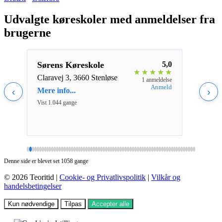
Udvalgte køreskoler med anmeldelser fra
brugerne
5,0
Sørens Køreskole
5,0
Pry
★
★
★
★
★
★
★
★
Claravej 3, 3660 Stenløse
Alga
ldelser
1 anmeldelse
Aalb
nmeld
Anmeld
‹
Mere info...
›
Mere 
Vist 1.044 gange
Vist 1
Denne side er blevet set 1058 gange
© 2026 Teoritid |
Cookie- og Privatlivspolitik
|
Vilkår og
handelsbetingelser
Kun nødvendige
Tilpas
Accepter alle