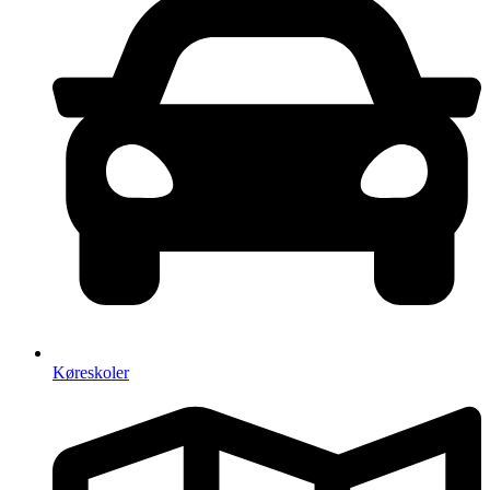
Køreskoler