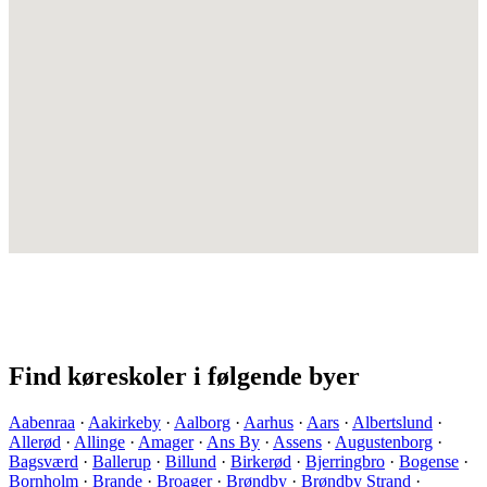
Find køreskoler i følgende byer
Aabenraa
·
Aakirkeby
·
Aalborg
·
Aarhus
·
Aars
·
Albertslund
·
Allerød
·
Allinge
·
Amager
·
Ans By
·
Assens
·
Augustenborg
·
Bagsværd
·
Ballerup
·
Billund
·
Birkerød
·
Bjerringbro
·
Bogense
·
Bornholm
·
Brande
·
Broager
·
Brøndby
·
Brøndby Strand
·