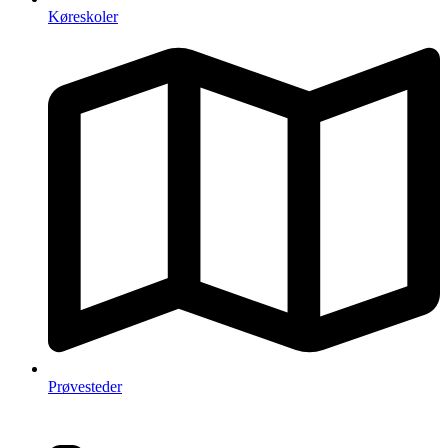
Køreskoler
Prøvesteder