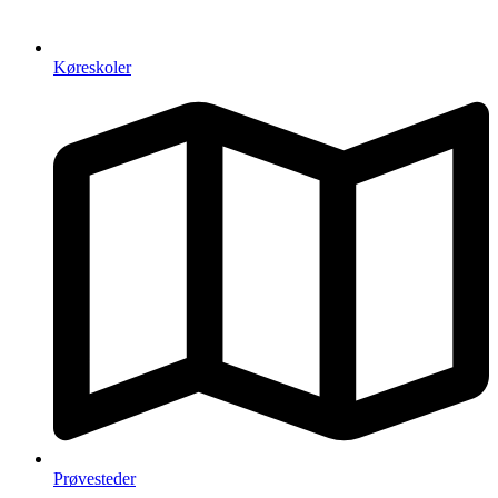
Køreskoler
Prøvesteder