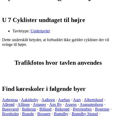
U 7 Cyklister undtaget til højre
Tavletype:
Undertavler
Dette underskilt betyder, at forbuddet ikke gælder cyklister der vil
svinge til højre.
Trafikfotos hvor tavlen anvendes
Find køreskoler i følgende byer
Aabenraa
·
Aakirkeby
·
Aalborg
·
Aarhus
·
Aars
·
Albertslund
·
Allerød
·
Allinge
·
Amager
·
Ans By
·
Assens
·
Augustenborg
·
Bagsværd
·
Ballerup
·
Billund
·
Birkerød
·
Bjerringbro
·
Bogense
·
Bornholm
·
Brande
·
Broager
·
Brøndby
·
Brøndby Strand
·