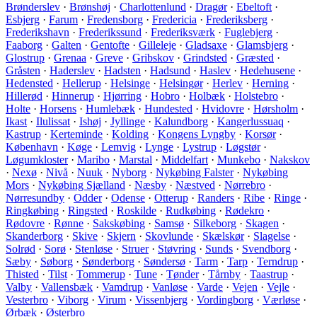
Brønderslev
·
Brønshøj
·
Charlottenlund
·
Dragør
·
Ebeltoft
·
Esbjerg
·
Farum
·
Fredensborg
·
Fredericia
·
Frederiksberg
·
Frederikshavn
·
Frederikssund
·
Frederiksværk
·
Fuglebjerg
·
Faaborg
·
Galten
·
Gentofte
·
Gilleleje
·
Gladsaxe
·
Glamsbjerg
·
Glostrup
·
Grenaa
·
Greve
·
Gribskov
·
Grindsted
·
Græsted
·
Gråsten
·
Haderslev
·
Hadsten
·
Hadsund
·
Haslev
·
Hedehusene
·
Hedensted
·
Hellerup
·
Helsinge
·
Helsingør
·
Herlev
·
Herning
·
Hillerød
·
Hinnerup
·
Hjørring
·
Hobro
·
Holbæk
·
Holstebro
·
Holte
·
Horsens
·
Humlebæk
·
Hundested
·
Hvidovre
·
Hørsholm
·
Ikast
·
Ilulissat
·
Ishøj
·
Jyllinge
·
Kalundborg
·
Kangerlussuaq
·
Kastrup
·
Kerteminde
·
Kolding
·
Kongens Lyngby
·
Korsør
·
København
·
Køge
·
Lemvig
·
Lynge
·
Lystrup
·
Løgstør
·
Løgumkloster
·
Maribo
·
Marstal
·
Middelfart
·
Munkebo
·
Nakskov
·
Nexø
·
Nivå
·
Nuuk
·
Nyborg
·
Nykøbing Falster
·
Nykøbing
Mors
·
Nykøbing Sjælland
·
Næsby
·
Næstved
·
Nørrebro
·
Nørresundby
·
Odder
·
Odense
·
Otterup
·
Randers
·
Ribe
·
Ringe
·
Ringkøbing
·
Ringsted
·
Roskilde
·
Rudkøbing
·
Rødekro
·
Rødovre
·
Rønne
·
Sakskøbing
·
Samsø
·
Silkeborg
·
Skagen
·
Skanderborg
·
Skive
·
Skjern
·
Skovlunde
·
Skælskør
·
Slagelse
·
Solrød
·
Sorø
·
Stenløse
·
Struer
·
Støvring
·
Sunds
·
Svendborg
·
Sæby
·
Søborg
·
Sønderborg
·
Søndersø
·
Tarm
·
Tarp
·
Terndrup
·
Thisted
·
Tilst
·
Tommerup
·
Tune
·
Tønder
·
Tårnby
·
Taastrup
·
Valby
·
Vallensbæk
·
Vamdrup
·
Vanløse
·
Varde
·
Vejen
·
Vejle
·
Vesterbro
·
Viborg
·
Virum
·
Vissenbjerg
·
Vordingborg
·
Værløse
·
Ørbæk
·
Østerbro