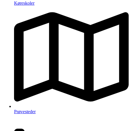
Køreskoler
Prøvesteder